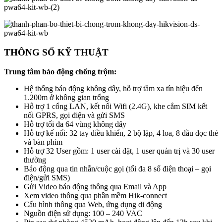
THÔNG SỐ KỸ THUẬT
Trung tâm báo động chống trộm:
Hệ thống báo động không dây, hỗ trợ tầm xa tín hiệu đến
1.200m ở không gian trống
Hỗ trợ 1 cổng LAN, kết nối Wifi (2.4G), khe cắm SIM kết
nối GPRS, gọi điện và gửi SMS
Hỗ trợ tối đa 64 vùng không dây
Hỗ trợ kế nối: 32 tay điều khiển, 2 bộ lặp, 4 loa, 8 đầu đọc thẻ
và bàn phím
Hỗ trợ 32 User gồm: 1 user cài đặt, 1 user quản trị và 30 user
thường
Báo động qua tin nhắn/cuộc gọi (tối đa 8 số điện thoại – gọi
điện/gửi SMS)
Gửi Video báo động thông qua Email và App
Xem video thông qua phần mềm Hik-connect
Cấu hình thông qua Web, ứng dụng di động
Nguồn điện sử dụng: 100 – 240 VAC