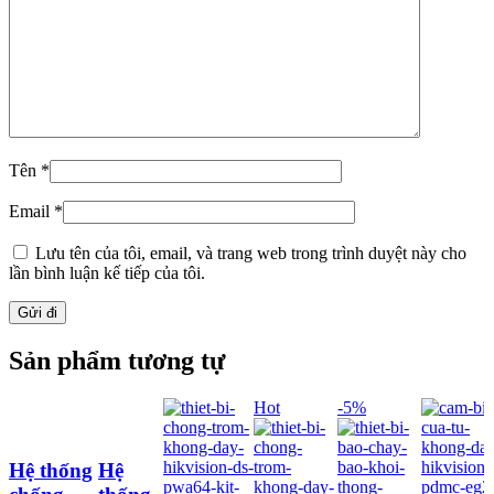
Tên
*
Email
*
Lưu tên của tôi, email, và trang web trong trình duyệt này cho
lần bình luận kế tiếp của tôi.
Sản phẩm tương tự
Hot
-5%
Hệ thống
Hệ