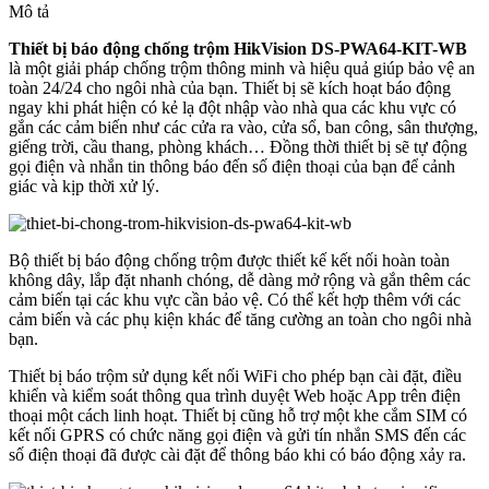
KIT-
Mô tả
WB
số
Thiết bị báo động chống trộm HikVision DS-PWA64-KIT-WB
lượng
là một giải pháp chống trộm thông minh và hiệu quả giúp bảo vệ an
toàn 24/24 cho ngôi nhà của bạn. Thiết bị sẽ kích hoạt báo động
ngay khi phát hiện có kẻ lạ đột nhập vào nhà qua các khu vực có
gắn các cảm biến như các cửa ra vào, cửa sổ, ban công, sân thượng,
giếng trời, cầu thang, phòng khách… Đồng thời thiết bị sẽ tự động
gọi điện và nhắn tin thông báo đến số điện thoại của bạn để cảnh
giác và kịp thời xử lý.
Bộ thiết bị báo động chống trộm được thiết kế kết nối hoàn toàn
không dây, lắp đặt nhanh chóng, dễ dàng mở rộng và gắn thêm các
cảm biến tại các khu vực cần bảo vệ. Có thể kết hợp thêm với các
cảm biến và các phụ kiện khác để tăng cường an toàn cho ngôi nhà
bạn.
Thiết bị báo trộm sử dụng kết nối WiFi cho phép bạn cài đặt, điều
khiển và kiểm soát thông qua trình duyệt Web hoặc App trên điện
thoại một cách linh hoạt. Thiết bị cũng hỗ trợ một khe cắm SIM có
kết nối GPRS có chức năng gọi điện và gửi tín nhắn SMS đến các
số điện thoại đã được cài đặt để thông báo khi có báo động xảy ra.