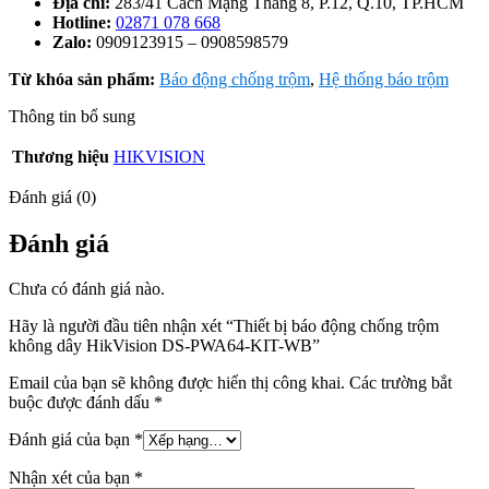
Địa chỉ:
283/41 Cách Mạng Tháng 8, P.12, Q.10, TP.HCM
Hotline:
02871 078 668
Zalo:
0909123915 – 0908598579
Từ khóa sản phẩm:
Báo động chống trộm
,
Hệ thống báo trộm
Thông tin bổ sung
Thương hiệu
HIKVISION
Đánh giá (0)
Đánh giá
Chưa có đánh giá nào.
Hãy là người đầu tiên nhận xét “Thiết bị báo động chống trộm
không dây HikVision DS-PWA64-KIT-WB”
Email của bạn sẽ không được hiển thị công khai.
Các trường bắt
buộc được đánh dấu
*
Đánh giá của bạn
*
Nhận xét của bạn
*