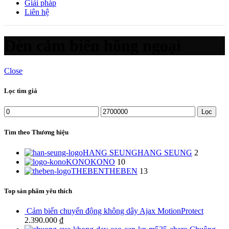
Giải pháp
Liên hệ
Đèn cảm biến hồng ngoại
Close
Lọc tìm giá
Giá
Giá
Lọc
thấp
cao
nhất
nhất
Tìm theo Thương hiệu
HANG SEUNG
HANG SEUNG
2
KONO
KONO
10
THEBEN
THEBEN
13
Top sản phẩm yêu thích
Cảm biến chuyển động không dây Ajax MotionProtect
2.390.000
₫