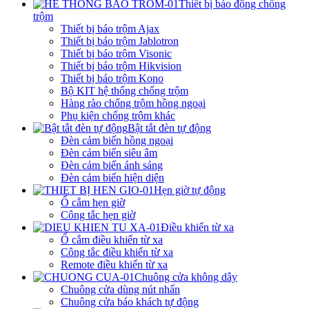
Thiết bị báo động chống
trộm
Thiết bị báo trộm Ajax
Thiết bị báo trộm Jablotron
Thiết bị báo trộm Visonic
Thiết bị báo trộm Hikvision
Thiết bị báo trộm Kono
Bộ KIT hệ thống chống trộm
Hàng rào chống trộm hồng ngoại
Phụ kiện chống trộm khác
Bật tắt đèn tự động
Đèn cảm biến hồng ngoại
Đèn cảm biến siêu âm
Đèn cảm biến ánh sáng
Đèn cảm biến hiện diện
Hẹn giờ tự động
Ổ cắm hẹn giờ
Công tắc hẹn giờ
Điều khiển từ xa
Ổ cắm điều khiển từ xa
Công tắc điều khiển từ xa
Remote điều khiển từ xa
Chuông cửa không dây
Chuông cửa dùng nút nhấn
Chuông cửa báo khách tự động