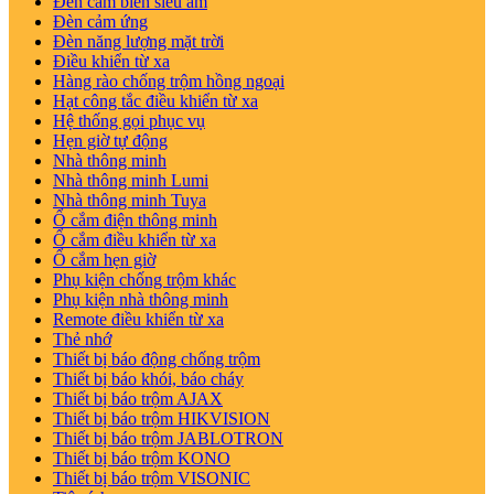
Đèn cảm biến siêu âm
Đèn cảm ứng
Đèn năng lượng mặt trời
Điều khiển từ xa
Hàng rào chống trộm hồng ngoại
Hạt công tắc điều khiển từ xa
Hệ thống gọi phục vụ
Hẹn giờ tự động
Nhà thông minh
Nhà thông minh Lumi
Nhà thông minh Tuya
Ổ cắm điện thông minh
Ổ cắm điều khiển từ xa
Ổ cắm hẹn giờ
Phụ kiện chống trộm khác
Phụ kiện nhà thông minh
Remote điều khiển từ xa
Thẻ nhớ
Thiết bị báo động chống trộm
Thiết bị báo khói, báo cháy
Thiết bị báo trộm AJAX
Thiết bị báo trộm HIKVISION
Thiết bị báo trộm JABLOTRON
Thiết bị báo trộm KONO
Thiết bị báo trộm VISONIC