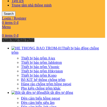
Tiện ích
Trung tâm nhà thông minh
Search
Login / Register
0
items
0
₫
Menu
0
items
0
₫
Danh Mục Sản Phẩm
Thiết bị báo động chống
trộm
Thiết bị báo trộm Ajax
Thiết bị báo trộm Jablotron
Thiết bị báo trộm Visonic
Thiết bị báo trộm Hikvision
Thiết bị báo trộm Kono
Bộ KIT hệ thống chống trộm
Hàng rào chống trộm hồng ngoại
Phụ kiện chống trộm khác
Bật tắt đèn tự động
Đèn cảm biến hồng ngoại
Đèn cảm biến siêu âm
Đèn cảm biến ánh sáng