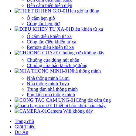
Đèn cảm biến hiện diện
Hẹn giờ tự động
Ổ cắm hẹn giờ
Công tắc hẹn giờ
Điều khiển từ xa
Ổ cắm điều khiển từ xa
Công tắc điều khiển từ xa
Remote điều khiển từ xa
Chuông cửa không dây
Chuông cửa dùng nút nhấn
Chuông cửa báo khách tự động
Nhà thông minh
Nhà thông minh Lumi
Nhà thông minh Tuya
Trung tâm nhà thông minh
Phụ kiện nhà thông minh
Công tắc cảm ứng
Thiết bị báo khói, báo cháy
Camera Wifi không dây
Trang chủ
Giới Thiệu
Dự Án