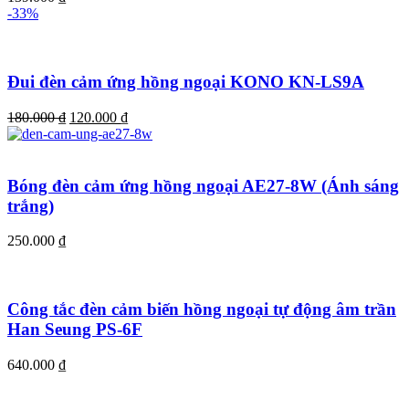
-33%
Đui đèn cảm ứng hồng ngoại KONO KN-LS9A
Giá
Giá
180.000
₫
120.000
₫
gốc
hiện
là:
tại
180.000 ₫.
là:
120.000 ₫.
Bóng đèn cảm ứng hồng ngoại AE27-8W (Ánh sáng
trắng)
250.000
₫
Công tắc đèn cảm biến hồng ngoại tự động âm trần
Han Seung PS-6F
640.000
₫