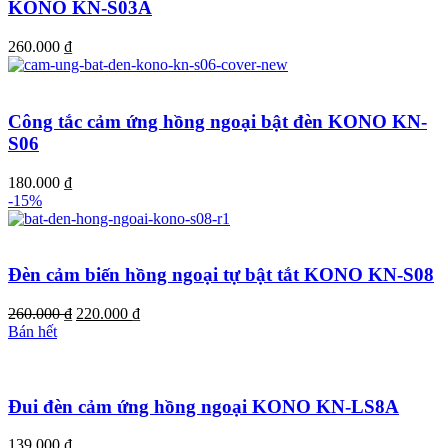
KONO KN-S03A
260.000
₫
Công tắc cảm ứng hồng ngoại bật đèn KONO KN-
S06
180.000
₫
-15%
Đèn cảm biến hồng ngoại tự bật tắt KONO KN-S08
Giá
Giá
260.000
₫
220.000
₫
gốc
hiện
Bán hết
là:
tại
260.000 ₫.
là:
220.000 ₫.
Đui đèn cảm ứng hồng ngoại KONO KN-LS8A
139.000
₫