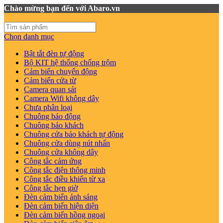
Chào mừng bạn đến với Abaro.vn
Chọn danh mục
Bật tắt đèn tự động
Bộ KIT hệ thống chống trộm
Cảm biến chuyển động
Cảm biến cửa từ
Camera quan sát
Camera Wifi không dây
Chưa phân loại
Chuông báo động
Chuông báo khách
Chuông cửa báo khách tự động
Chuông cửa dùng nút nhấn
Chuông cửa không dây
Công tắc cảm ứng
Công tắc điện thông minh
Công tắc điều khiển từ xa
Công tắc hẹn giờ
Đèn cảm biến ánh sáng
Đèn cảm biến hiện diện
Đèn cảm biến hồng ngoại