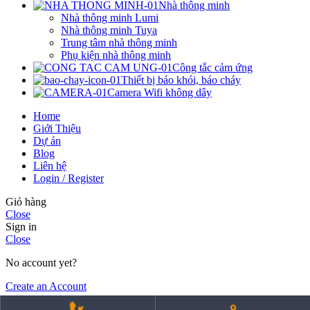
Nhà thông minh
Nhà thông minh Lumi
Nhà thông minh Tuya
Trung tâm nhà thông minh
Phụ kiện nhà thông minh
Công tắc cảm ứng
Thiết bị báo khói, báo cháy
Camera Wifi không dây
Home
Giới Thiệu
Dự án
Blog
Liên hệ
Login / Register
Giỏ hàng
Close
Sign in
Close
No account yet?
Create an Account