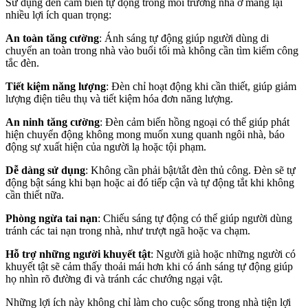
Sử dụng đèn cảm biến tự động trong môi trường nhà ở mang lại
nhiều lợi ích quan trọng:
An toàn tăng cường
: Ánh sáng tự động giúp người dùng di
chuyển an toàn trong nhà vào buổi tối mà không cần tìm kiếm công
tắc đèn.
Tiết kiệm năng lượng
: Đèn chỉ hoạt động khi cần thiết, giúp giảm
lượng điện tiêu thụ và tiết kiệm hóa đơn năng lượng.
An ninh tăng cường
: Đèn cảm biến hồng ngoại có thể giúp phát
hiện chuyển động không mong muốn xung quanh ngôi nhà, báo
động sự xuất hiện của người lạ hoặc tội phạm.
Dễ dàng sử dụng
: Không cần phải bật/tắt đèn thủ công. Đèn sẽ tự
động bật sáng khi bạn hoặc ai đó tiếp cận và tự động tắt khi không
cần thiết nữa.
Phòng ngừa tai nạn
: Chiếu sáng tự động có thể giúp người dùng
tránh các tai nạn trong nhà, như trượt ngã hoặc va chạm.
Hỗ trợ những người khuyết tật
: Người già hoặc những người có
khuyết tật sẽ cảm thấy thoải mái hơn khi có ánh sáng tự động giúp
họ nhìn rõ đường đi và tránh các chướng ngại vật.
Những lợi ích này không chỉ làm cho cuộc sống trong nhà tiện lợi