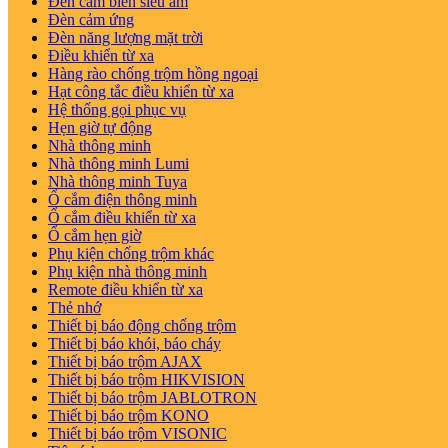
Đèn cảm biến siêu âm
Đèn cảm ứng
Đèn năng lượng mặt trời
Điều khiển từ xa
Hàng rào chống trộm hồng ngoại
Hạt công tắc điều khiển từ xa
Hệ thống gọi phục vụ
Hẹn giờ tự động
Nhà thông minh
Nhà thông minh Lumi
Nhà thông minh Tuya
Ổ cắm điện thông minh
Ổ cắm điều khiển từ xa
Ổ cắm hẹn giờ
Phụ kiện chống trộm khác
Phụ kiện nhà thông minh
Remote điều khiển từ xa
Thẻ nhớ
Thiết bị báo động chống trộm
Thiết bị báo khói, báo cháy
Thiết bị báo trộm AJAX
Thiết bị báo trộm HIKVISION
Thiết bị báo trộm JABLOTRON
Thiết bị báo trộm KONO
Thiết bị báo trộm VISONIC