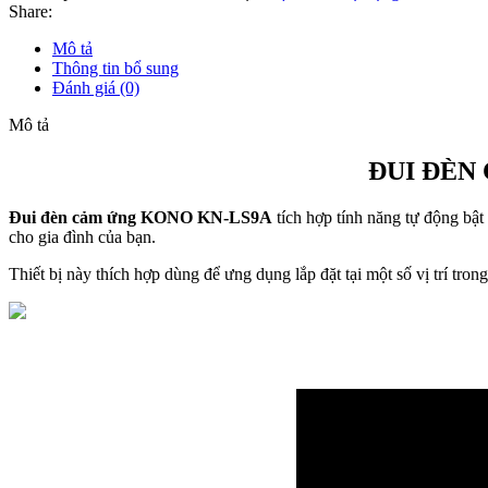
ứng
Share:
hồng
ngoại
Mô tả
KONO
Thông tin bổ sung
KN-
Đánh giá (0)
LS9A
số
Mô tả
lượng
ĐUI ĐÈN
Đui đèn cảm ứng KONO KN-LS9A
tích hợp tính năng tự động bật
cho gia đình của bạn.
Thiết bị này thích hợp dùng để ưng dụng lắp đặt tại một số vị trí tro