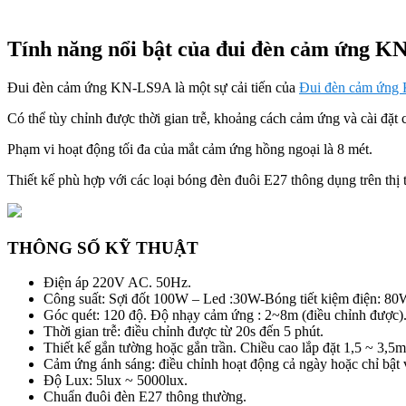
Tính năng nổi bật của đui đèn cảm ứng 
Đui đèn cảm ứng KN-LS9A là một sự cải tiến của
Đui đèn cảm ứn
Có thể tùy chỉnh được thời gian trễ, khoảng cách cảm ứng và cài đặt
Phạm vi hoạt động tối đa của mắt cảm ứng hồng ngoại là 8 mét.
Thiết kế phù hợp với các loại bóng đèn đuôi E27 thông dụng trên thị 
THÔNG SỐ KỸ THUẬT
Điện áp 220V AC. 50Hz.
Công suất: Sợi đốt 100W – Led :30W-Bóng tiết kiệm điện: 80
Góc quét: 120 độ. Độ nhạy cảm ứng : 2~8m (điều chỉnh được)
Thời gian trễ: điều chỉnh được từ 20s đến 5 phút.
Thiết kế gắn tường hoặc gắn trần. Chiều cao lắp đặt 1,5 ~ 3,5m
Cảm ứng ánh sáng: điều chỉnh hoạt động cả ngày hoặc chỉ bật
Độ Lux: 5lux ~ 5000lux.
Chuẩn đuôi đèn E27 thông thường.