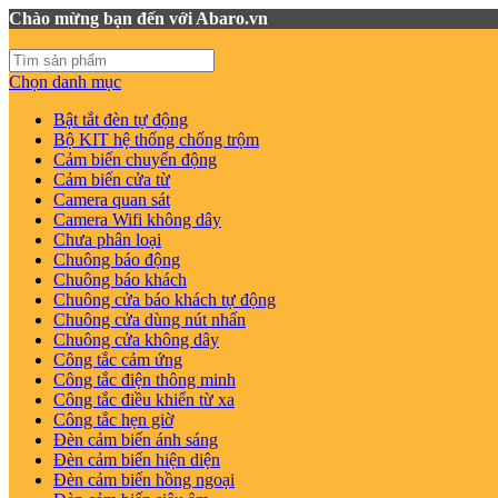
Chào mừng bạn đến với Abaro.vn
Chọn danh mục
Bật tắt đèn tự động
Bộ KIT hệ thống chống trộm
Cảm biến chuyển động
Cảm biến cửa từ
Camera quan sát
Camera Wifi không dây
Chưa phân loại
Chuông báo động
Chuông báo khách
Chuông cửa báo khách tự động
Chuông cửa dùng nút nhấn
Chuông cửa không dây
Công tắc cảm ứng
Công tắc điện thông minh
Công tắc điều khiển từ xa
Công tắc hẹn giờ
Đèn cảm biến ánh sáng
Đèn cảm biến hiện diện
Đèn cảm biến hồng ngoại