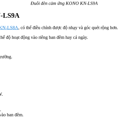
Đuôi đèn cảm ứng KONO KN-LS9A
KN-LS9A
g KN-LS8A
, có thể điều chỉnh được độ nhạy và góc quét rộng hơn.
 chế độ hoạt động vào riêng ban đêm hay cả ngày.
trường.
W.
.
.
 vào ban đêm.