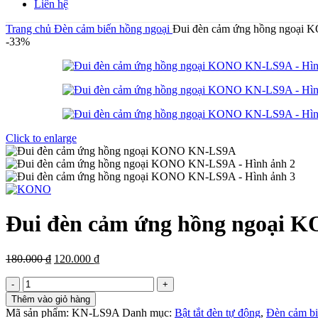
Liên hệ
Trang chủ
Đèn cảm biến hồng ngoại
Đui đèn cảm ứng hồng ngoạ
-33%
Click to enlarge
Đui đèn cảm ứng hồng ngoại
Giá
Giá
180.000
₫
120.000
₫
gốc
hiện
Đui
là:
tại
đèn
180.000 ₫.
là:
Thêm vào giỏ hàng
cảm
120.000 ₫.
Mã sản phẩm:
KN-LS9A
Danh mục:
Bật tắt đèn tự động
,
Đèn cảm bi