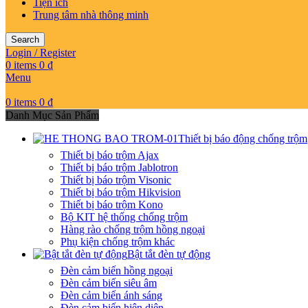
Tiện ích
Trung tâm nhà thông minh
Search
Login / Register
0
items
0
₫
Menu
0
items
0
₫
Danh Mục Sản Phẩm
Thiết bị báo động chống trộm
Thiết bị báo trộm Ajax
Thiết bị báo trộm Jablotron
Thiết bị báo trộm Visonic
Thiết bị báo trộm Hikvision
Thiết bị báo trộm Kono
Bộ KIT hệ thống chống trộm
Hàng rào chống trộm hồng ngoại
Phụ kiện chống trộm khác
Bật tắt đèn tự động
Đèn cảm biến hồng ngoại
Đèn cảm biến siêu âm
Đèn cảm biến ánh sáng
Đèn cảm biến hiện diện