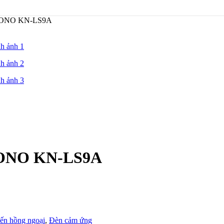
i KONO KN-LS9A
 KONO KN-LS9A
ến hồng ngoại
,
Đèn cảm ứng