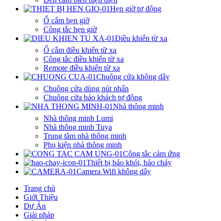
Hẹn giờ tự động
Ổ cắm hẹn giờ
Công tắc hẹn giờ
Điều khiển từ xa
Ổ cắm điều khiển từ xa
Công tắc điều khiển từ xa
Remote điều khiển từ xa
Chuông cửa không dây
Chuông cửa dùng nút nhấn
Chuông cửa báo khách tự động
Nhà thông minh
Nhà thông minh Lumi
Nhà thông minh Tuya
Trung tâm nhà thông minh
Phụ kiện nhà thông minh
Công tắc cảm ứng
Thiết bị báo khói, báo cháy
Camera Wifi không dây
Trang chủ
Giới Thiệu
Dự Án
Giải pháp