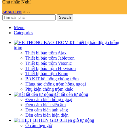
Chủ nhật: Nghỉ
ABARO.VN
2022
Search
Menu
Categories
Thiết bị báo động chống
trộm
Thiết bị báo trộm Ajax
Thiết bị báo trộm Jablotron
Thiết bị báo trộm Visonic
Thiết bị báo trộm Hikvision
Thiết bị báo trộm Kono
Bộ KIT hệ thống chống trộm
Hàng rào chống trộm hồng ngoại
Phụ kiện chống trộm khác
Bật tắt đèn tự động
Đèn cảm biến hồng ngoại
Đèn cảm biến siêu âm
Đèn cảm biến ánh sáng
Đèn cảm biến hiện diện
Hẹn giờ tự động
Ổ cắm hẹn giờ