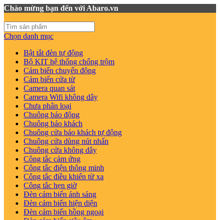
Chào mừng bạn đến với Abaro.vn
Chọn danh mục
Bật tắt đèn tự động
Bộ KIT hệ thống chống trộm
Cảm biến chuyển động
Cảm biến cửa từ
Camera quan sát
Camera Wifi không dây
Chưa phân loại
Chuông báo động
Chuông báo khách
Chuông cửa báo khách tự động
Chuông cửa dùng nút nhấn
Chuông cửa không dây
Công tắc cảm ứng
Công tắc điện thông minh
Công tắc điều khiển từ xa
Công tắc hẹn giờ
Đèn cảm biến ánh sáng
Đèn cảm biến hiện diện
Đèn cảm biến hồng ngoại