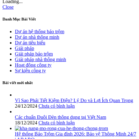
Loading...
Close
Danh Mục Bài Viết
Dự án hệ thống báo trộm
Dự án nhà thông minh
Dự án tiêu biểu
Giải pháp
Giải pháp báo trộm
Giải pháp nhà thông minh
Hoạt động công ty
Sự kiện công ty
Bài viết mới nhất
Vì Sao Phải Tiết Kiệm Điện? Lý Do và Lợi Ích Quan Trọng
24/12/2024
Chưa có bình luận
Các chuẩn Đuôi Đèn thông dụng tại Việt Nam
18/12/2024
Chưa có bình luận
Hệ thống Báo Trộm Gia đình 2026: Bảo vệ Thông Minh 24/7