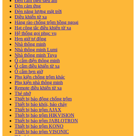
Đèn cảm biến siêu âm
Đèn cảm ứng
Đèn năng lượng mặt trời
Điều khiển từ xa
Hàng rào chống trộm hồng ngoại
Hạt công tắc điều khiển từ xa
Hệ thống gọi phục vụ
Hẹn giờ tự động
Nhà thông minh
Nhà thông minh Lumi
Nhà thông minh Tuya
Ổ cắm điện thông minh
Ổ cắm điều khiển từ xa
Ổ cắm hẹn giờ
Phụ kiện chống trộm khác
Phụ kiện nhà thông minh
Remote điều khiển từ xa
Thẻ nhớ
Thiết bị báo động chống trộm
Thiết bị báo khói, báo cháy
Thiết bị báo trộm AJAX
Thiết bị báo trộm HIKVISION
Thiết bị báo trộm JABLOTRON
Thiết bị báo trộm KONO
Thiết bị báo trộm VISONIC