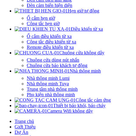
Đèn cảm biến hiện diện
Hẹn giờ tự động
Ổ cắm hẹn giờ
Công tắc hẹn giờ
Điều khiển từ xa
Ổ cắm điều khiển từ xa
Công tắc điều khiển từ xa
Remote điều khiển từ xa
Chuông cửa không dây
Chuông cửa dùng nút nhấn
Chuông cửa báo khách tự động
Nhà thông minh
Nhà thông minh Lumi
Nhà thông minh Tuya
Trung tâm nhà thông minh
Phụ kiện nhà thông minh
Công tắc cảm ứng
Thiết bị báo khói, báo cháy
Camera Wifi không dây
Trang chủ
Giới Thiệu
Dự Án