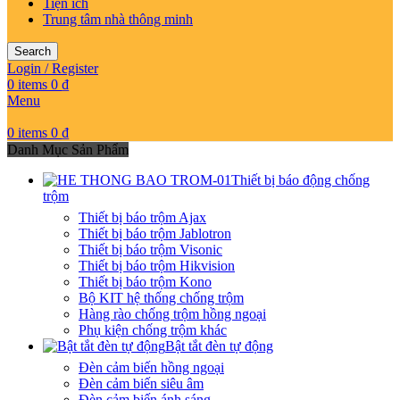
Tiện ích
Trung tâm nhà thông minh
Search
Login / Register
0
items
0
₫
Menu
0
items
0
₫
Danh Mục Sản Phẩm
Thiết bị báo động chống
trộm
Thiết bị báo trộm Ajax
Thiết bị báo trộm Jablotron
Thiết bị báo trộm Visonic
Thiết bị báo trộm Hikvision
Thiết bị báo trộm Kono
Bộ KIT hệ thống chống trộm
Hàng rào chống trộm hồng ngoại
Phụ kiện chống trộm khác
Bật tắt đèn tự động
Đèn cảm biến hồng ngoại
Đèn cảm biến siêu âm
Đèn cảm biến ánh sáng