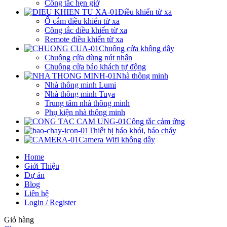
Công tắc hẹn giờ
Điều khiển từ xa
Ổ cắm điều khiển từ xa
Công tắc điều khiển từ xa
Remote điều khiển từ xa
Chuông cửa không dây
Chuông cửa dùng nút nhấn
Chuông cửa báo khách tự động
Nhà thông minh
Nhà thông minh Lumi
Nhà thông minh Tuya
Trung tâm nhà thông minh
Phụ kiện nhà thông minh
Công tắc cảm ứng
Thiết bị báo khói, báo cháy
Camera Wifi không dây
Home
Giới Thiệu
Dự án
Blog
Liên hệ
Login / Register
Giỏ hàng