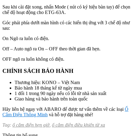
Sau khi cài đặt xong, nhấn Mode ( nút có ký hiệu bàn tay) để chọn
chế độ hoạt động cho ETG-63A.
Góc phải phía dưới màn hình có các hiển thị ứng với 3 chế độ như
sau:
On Ngõ ra luôn có điện.
Off – Auto ngõ ra On – OFF theo thời gian đã hẹn.
OFF ngõ ra luôn không có điện.
CHÍNH SÁCH BẢO HÀNH
Thương hiệu: KONO – Việt Nam
Bảo hành 18 tháng kể từ ngày mua
1 đổi 1 trong 90 ngày nếu có lỗi từ nhà sản xuất
Giao hàng và bảo hành trên toàn quốc
Hãy liên hệ ngay với ABARO để được tư vấn thêm về các loại
Ổ
Cắm Điện Thông Minh
và hỗ trợ đặt hàng nhé!
Tag:
ổ cắm điện hẹn giờ
,
ổ cắm điện điều khiển từ xa
Thông tin bổ sung