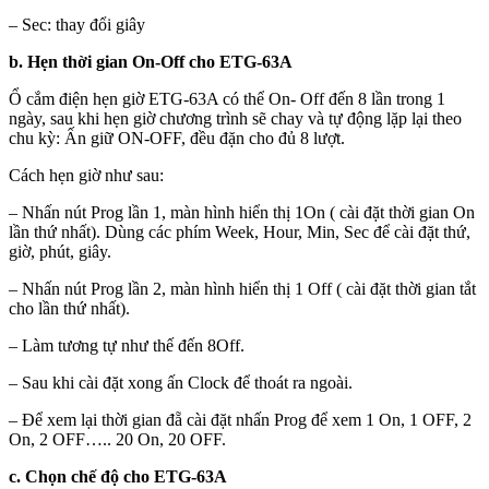
– Sec: thay đổi giây
b. Hẹn thời gian On-Off cho ETG-63A
Ổ cắm điện hẹn giờ ETG-63A có thể On- Off đến 8 lần trong 1
ngày, sau khi hẹn giờ chương trình sẽ chay và tự động lặp lại theo
chu kỳ: Ấn giữ ON-OFF, đều đặn cho đủ 8 lượt.
Cách hẹn giờ như sau:
– Nhấn nút Prog lần 1, màn hình hiển thị 1On ( cài đặt thời gian On
lần thứ nhất). Dùng các phím Week, Hour, Min, Sec để cài đặt thứ,
giờ, phút, giây.
– Nhấn nút Prog lần 2, màn hình hiển thị 1 Off ( cài đặt thời gian tắt
cho lần thứ nhất).
– Làm tương tự như thế đến 8Off.
– Sau khi cài đặt xong ấn Clock để thoát ra ngoài.
– Để xem lại thời gian đẵ cài đặt nhấn Prog để xem 1 On, 1 OFF, 2
On, 2 OFF….. 20 On, 20 OFF.
c. Chọn chế độ cho ETG-63A