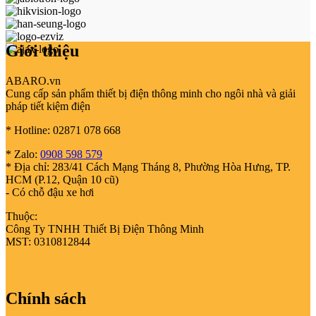
Giới thiệu
ABARO.vn
Cung cấp sản phẩm thiết bị điện thông minh cho ngôi nhà và giải
pháp tiết kiệm điện
* Hotline: 02871 078 668
* Zalo:
0908 598 579
* Địa chỉ: 283/41 Cách Mạng Tháng 8, Phường Hòa Hưng, TP.
HCM (P.12, Quận 10 cũ)
- Có chỗ đậu xe hơi
Thuộc:
Công Ty TNHH Thiết Bị Điện Thông Minh
MST: 0310812844
Chính sách