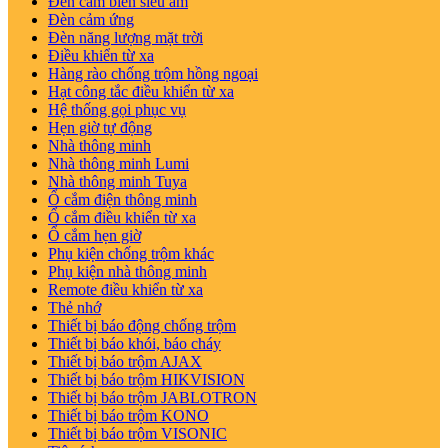
Đèn cảm biến siêu âm
Đèn cảm ứng
Đèn năng lượng mặt trời
Điều khiển từ xa
Hàng rào chống trộm hồng ngoại
Hạt công tắc điều khiển từ xa
Hệ thống gọi phục vụ
Hẹn giờ tự động
Nhà thông minh
Nhà thông minh Lumi
Nhà thông minh Tuya
Ổ cắm điện thông minh
Ổ cắm điều khiển từ xa
Ổ cắm hẹn giờ
Phụ kiện chống trộm khác
Phụ kiện nhà thông minh
Remote điều khiển từ xa
Thẻ nhớ
Thiết bị báo động chống trộm
Thiết bị báo khói, báo cháy
Thiết bị báo trộm AJAX
Thiết bị báo trộm HIKVISION
Thiết bị báo trộm JABLOTRON
Thiết bị báo trộm KONO
Thiết bị báo trộm VISONIC