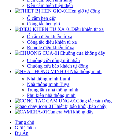
Đèn cảm biến hiện diện
Hẹn giờ tự động
Ổ cắm hẹn giờ
Công tắc hẹn giờ
Điều khiển từ xa
Ổ cắm điều khiển từ xa
Công tắc điều khiển từ xa
Remote điều khiển từ xa
Chuông cửa không dây
Chuông cửa dùng nút nhấn
Chuông cửa báo khách tự động
Nhà thông minh
Nhà thông minh Lumi
Nhà thông minh Tuya
Trung tâm nhà thông minh
Phụ kiện nhà thông minh
Công tắc cảm ứng
Thiết bị báo khói, báo cháy
Camera Wifi không dây
Trang chủ
Giới Thiệu
Dự Án