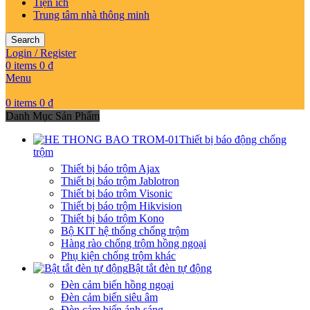
Tiện ích
Trung tâm nhà thông minh
Search
Login / Register
0
items
0
₫
Menu
0
items
0
₫
Danh Mục Sản Phẩm
Thiết bị báo động chống
trộm
Thiết bị báo trộm Ajax
Thiết bị báo trộm Jablotron
Thiết bị báo trộm Visonic
Thiết bị báo trộm Hikvision
Thiết bị báo trộm Kono
Bộ KIT hệ thống chống trộm
Hàng rào chống trộm hồng ngoại
Phụ kiện chống trộm khác
Bật tắt đèn tự động
Đèn cảm biến hồng ngoại
Đèn cảm biến siêu âm
Đèn cảm biến ánh sáng