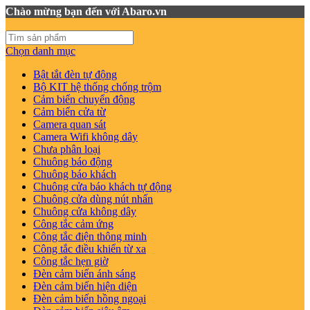
Chào mừng bạn đến với Abaro.vn
Chọn danh mục
Bật tắt đèn tự động
Bộ KIT hệ thống chống trộm
Cảm biến chuyển động
Cảm biến cửa từ
Camera quan sát
Camera Wifi không dây
Chưa phân loại
Chuông báo động
Chuông báo khách
Chuông cửa báo khách tự động
Chuông cửa dùng nút nhấn
Chuông cửa không dây
Công tắc cảm ứng
Công tắc điện thông minh
Công tắc điều khiển từ xa
Công tắc hẹn giờ
Đèn cảm biến ánh sáng
Đèn cảm biến hiện diện
Đèn cảm biến hồng ngoại