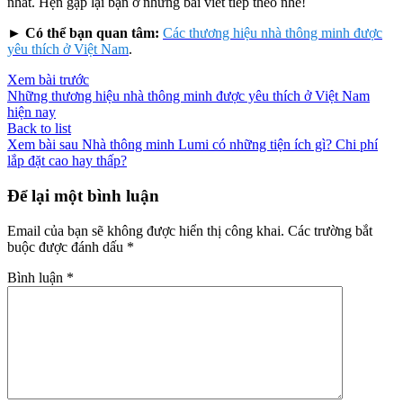
nhất. Hẹn gặp lại bạn ở những bài viết tiếp theo nhé!
►
Có thể bạn quan tâm:
Các thương hiệu nhà thông minh được
yêu thích ở Việt Nam
.
Xem bài trước
Những thương hiệu nhà thông minh được yêu thích ở Việt Nam
hiện nay
Back to list
Xem bài sau
Nhà thông minh Lumi có những tiện ích gì? Chi phí
lắp đặt cao hay thấp?
Để lại một bình luận
Email của bạn sẽ không được hiển thị công khai.
Các trường bắt
buộc được đánh dấu
*
Bình luận
*